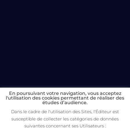
En poursuivant votre navigation, vous acceptez
l'utilisation des cookies permettant de réaliser des
études d’audience.
Dans le cadre de l'utilisation des Sites, l'Éditeur est
susceptible de collecter les catégories de données
Copyright 2022 Broadcast Chambers
suivantes concernant ses Utilisateurs :