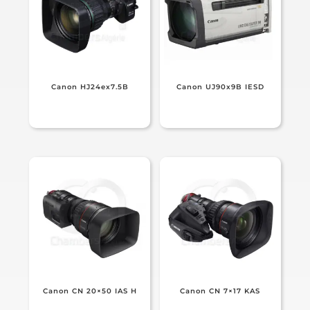
Canon HJ24ex7.5B
Canon UJ90x9B IESD
Canon CN 20×50 IAS H
Canon CN 7×17 KAS