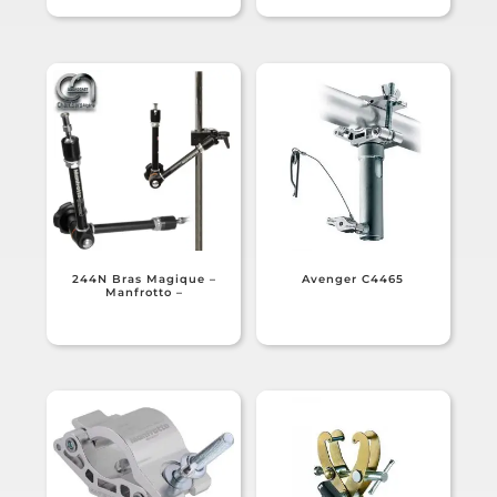
244N Bras Magique –
Avenger C4465
Manfrotto –