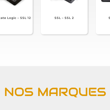
tate Logic – SSL 12
SSL – SSL 2
NOS MARQUES