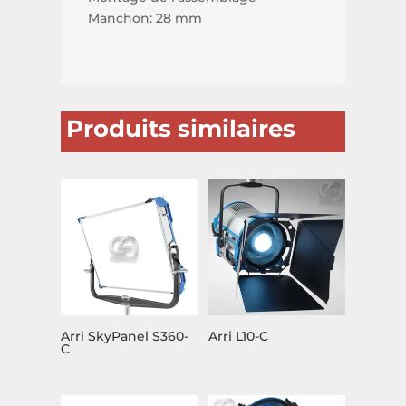
Manchon: 28 mm
Produits similaires
Arri SkyPanel S360-
Arri L10-C
C