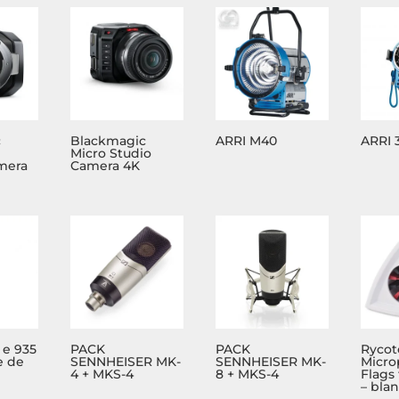
c
Blackmagic
ARRI M40
ARRI 
Micro Studio
mera
Camera 4K
 e 935
PACK
PACK
Rycot
e de
SENNHEISER MK-
SENNHEISER MK-
Micr
4 + MKS-4
8 + MKS-4
Flags 
– bla