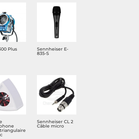
300 Plus
Sennheiser E-
835-S
e
Sennheiser CL 2
ophone
Câble micro
triangulaire
nc