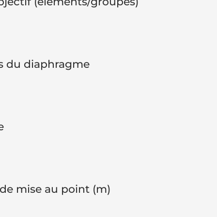
bjectif (éléments/groupes)
s du diaphragme
e
de mise au point (m)