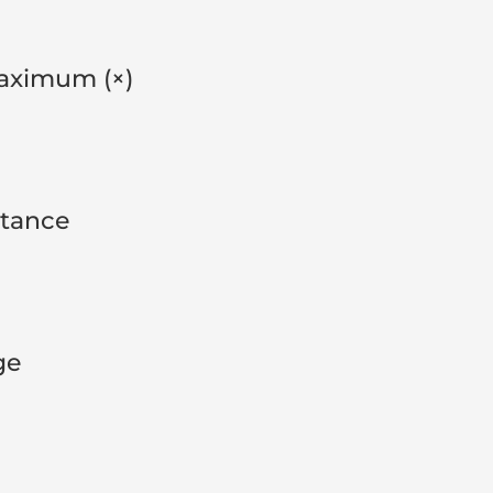
aximum (×)
stance
ge