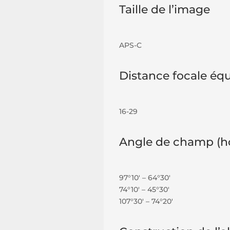
Taille de l’image
APS-C
Distance focale éq
16-29
Angle de champ (hor
97°10′ – 64°30′
74°10′ – 45°30′
107°30′ – 74°20′