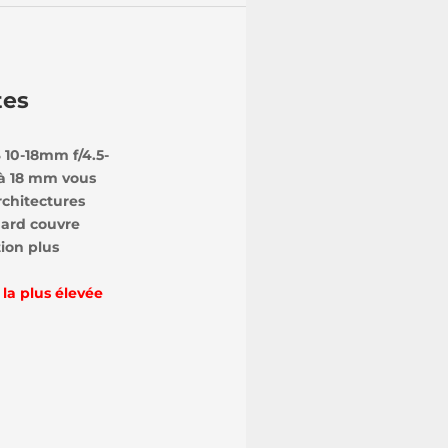
tes
 10-18mm f/4.5-
0 à 18 mm vous
rchitectures
dard couvre
ion plus
 la plus élevée