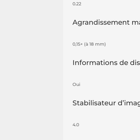
0.22
Agrandissement m
0,15× (à 18 mm)
Informations de di
Oui
Stabilisateur d’ima
4.0