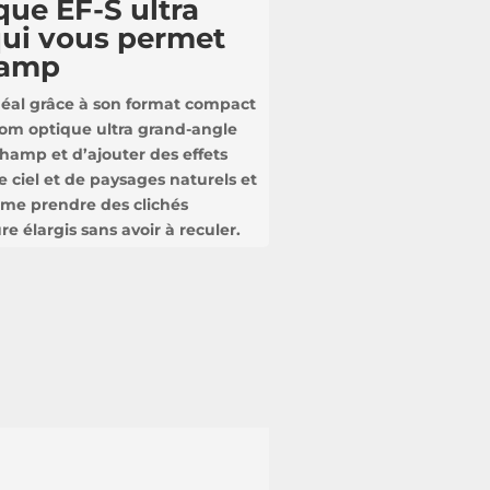
ue EF-S ultra
qui vous permet
champ
al grâce à son format compact
oom optique ultra grand-angle
champ et d’ajouter des effets
e ciel et de paysages naturels et
me prendre des clichés
re élargis sans avoir à reculer.