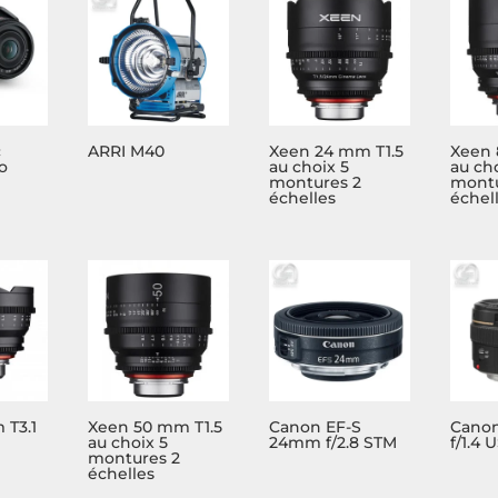
c
ARRI M40
Xeen 24 mm T1.5
Xeen 
o
au choix 5
au cho
montures 2
montu
échelles
échel
 T3.1
Xeen 50 mm T1.5
Canon EF-S
Cano
au choix 5
24mm f/2.8 STM
f/1.4 
montures 2
échelles