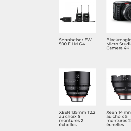
Sennheiser EW
Blackmagi
500 FILM G4
Micro Studi
Camera 4K
XEEN 135mm T2.2
Xeen 14 mm
au choix 5
au choix 5
montures 2
montures 2
échelles
échelles