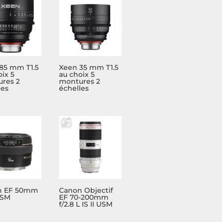
85 mm T1.5
Xeen 35 mm T1.5
ix 5
au choix 5
res 2
montures 2
les
échelles
n EF 50mm
Canon Objectif
USM
EF 70-200mm
f/2.8 L IS II USM