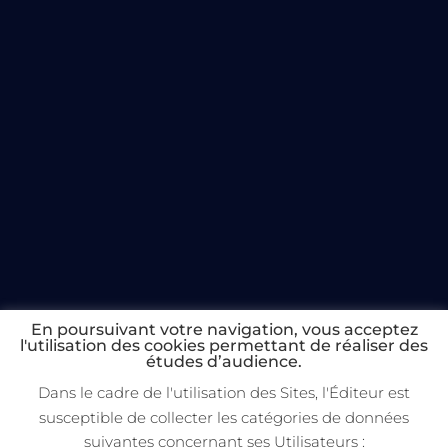
En poursuivant votre navigation, vous acceptez
l'utilisation des cookies permettant de réaliser des
études d’audience.
Dans le cadre de l'utilisation des Sites, l'Éditeur est
susceptible de collecter les catégories de données
Copyright 2022 Broadcast Chambers
suivantes concernant ses Utilisateurs :