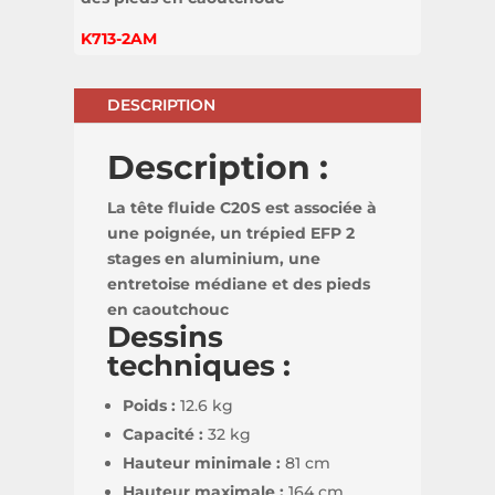
K713-2AM
DESCRIPTION
Description :
La tête fluide C20S est associée à
une poignée, un trépied EFP 2
stages en aluminium, une
entretoise médiane et des pieds
en caoutchouc
Dessins
techniques :
Poids :
12.6 kg
Capacité :
32 kg
Hauteur minimale :
81 cm
Hauteur maximale :
164 cm