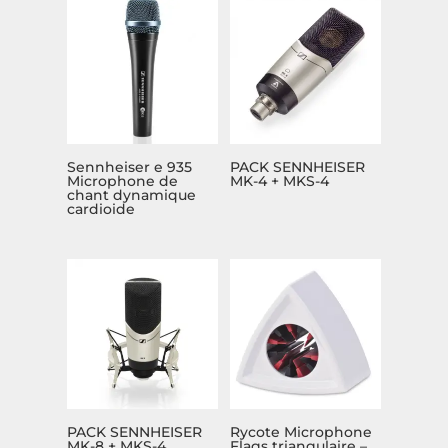
Sennheiser e 935
PACK SENNHEISER
Microphone de
MK-4 + MKS-4
chant dynamique
cardioide
PACK SENNHEISER
Rycote Microphone
MK-8 + MKS-4
Flags triangulaire –