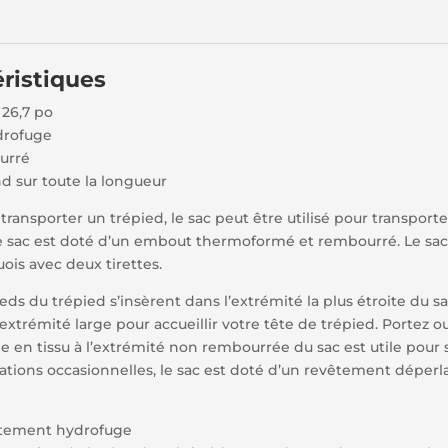
éristiques
 26,7 po
drofuge
urré
nd sur toute la longueur
ur transporter un trépied, le sac peut être utilisé pour transpo
le sac est doté d’un embout thermoformé et rembourré. Le sac 
ois avec deux tirettes.
eds du trépied s’insèrent dans l’extrémité la plus étroite du 
extrémité large pour accueillir votre tête de trépied. Portez ou
e en tissu à l’extrémité non rembourrée du sac est utile pour 
tations occasionnelles, le sac est doté d’un revêtement déperl
vêtement hydrofuge