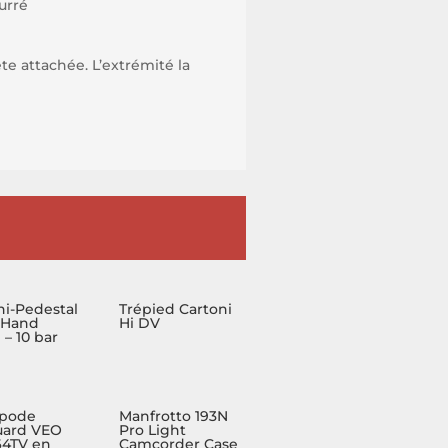
urré
te attachée. L’extrémité la
ni-Pedestal
Trépied Cartoni
 Hand
Hi DV
– 10 bar
pode
Manfrotto 193N
uard VEO
Pro Light
4TV en
Camcorder Case