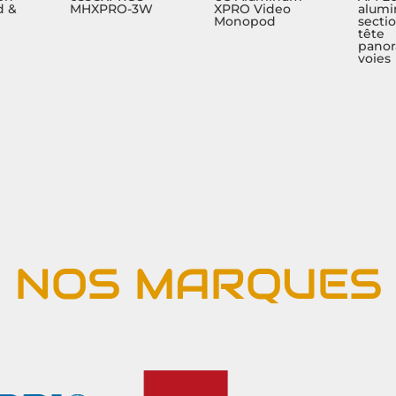
d &
MHXPRO-3W
XPRO Video
alumi
Monopod
secti
tête
panor
voies
NOS MARQUES