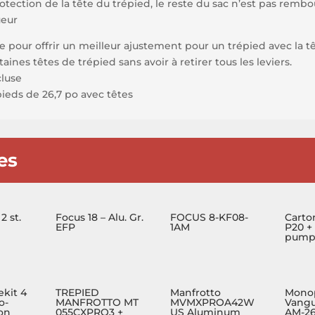
ection de la tête du trépied, le reste du sac n’est pas rembo
ueur
 pour offrir un meilleur ajustement pour un trépied avec la tê
taines têtes de trépied sans avoir à retirer tous les leviers.
cluse
ieds de 26,7 po avec têtes
es
2 st.
Focus 18 – Alu. Gr.
FOCUS 8-KF08-
Carto
EFP
1AM
P20 +
pump 
ekit 4
TREPIED
Manfrotto
Mono
o-
MANFROTTO MT
MVMXPROA42W
Vang
on
055CXPRO3 +
US Aluminum
AM-26