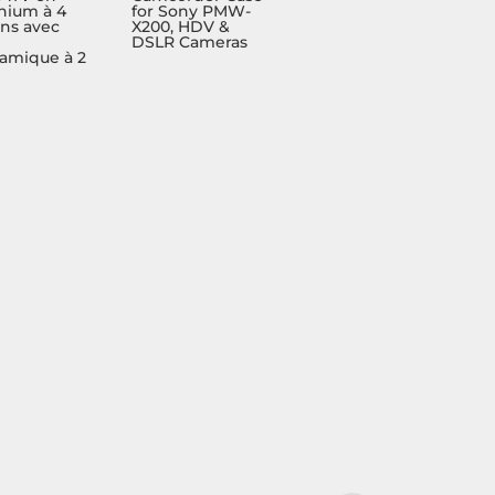
nium à 4
for Sony PMW-
ons avec
X200, HDV &
DSLR Cameras
amique à 2