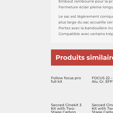
Embout rembourré pour la prot
Fermeture éclair pleine long
Le sac est légèrement conique
plus large du sac accueille cer
Portez avec la bandoulière in
Compatible avec certains trép
Produits similair
Follow focus pro
FOCUS 22 – 
full kit
Alu. Gr. EFP
Secced Cinekit 3
Secced Cin
Kit with Two-
Kit with Tw
Stage Carbon
Stage Carb