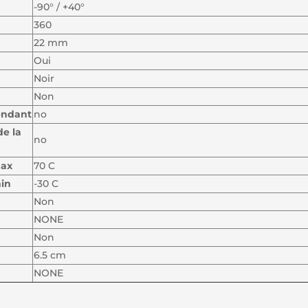
-90° / +40°
360
22 mm
Oui
Noir
Non
endant
no
e la
no
max
70 C
min
-30 C
Non
NONE
Non
6.5 cm
NONE