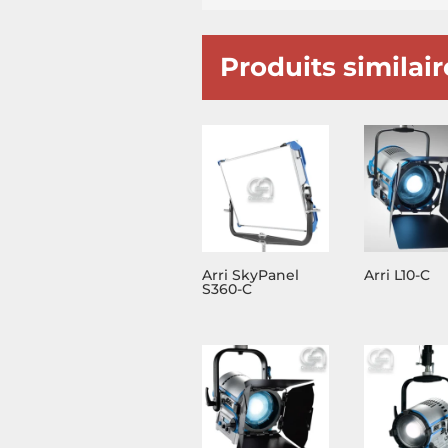
Produits similair
Arri SkyPanel
Arri L10-C
S360-C