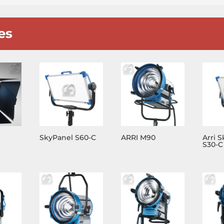
es
SkyPanel S60-C
ARRI M90
Arri 
S30-C