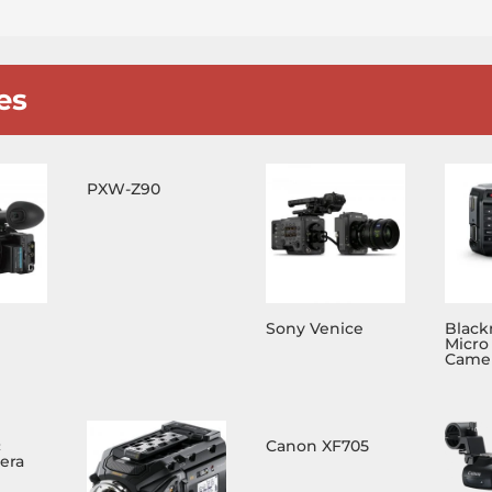
es
PXW-Z90
Sony Venice
Black
Micro
Camer
c
Canon XF705
era