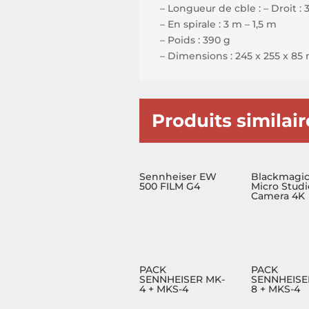
– Longueur de cble : – Droit : 
– En spirale : 3 m – 1,5 m
– Poids : 390 g
– Dimensions : 245 x 255 x 8
Produits similair
Sennheiser EW
Blackmagi
500 FILM G4
Micro Studi
Camera 4K
PACK
PACK
SENNHEISER MK-
SENNHEISE
4 + MKS-4
8 + MKS-4