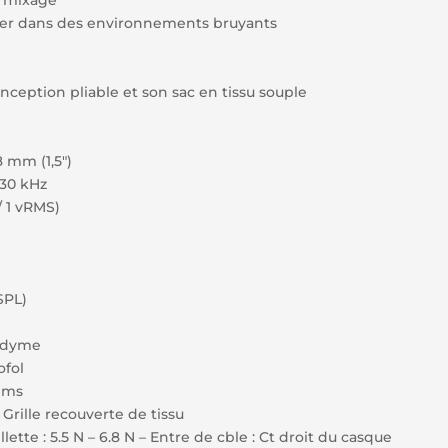
e mixage
iller dans des environnements bruyants
onception pliable et son sac en tissu souple
 mm (1,5″)
 30 kHz
 / 1 vRMS)
SPL)
Nodyme
ofol
hms
 Grille recouverte de tissu
lette : 5.5 N – 6.8 N – Entre de cble : Ct droit du casque