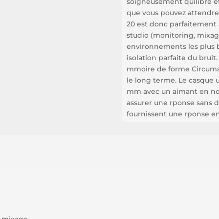
soigneusement quilibre et
que vous pouvez attendr
20 est donc parfaitement 
studio (monitoring, mixa
environnements les plus b
isolation parfaite du brui
mmoire de forme Circumau
le long terme. Le casque u
mm avec un aimant en no
assurer une rponse sans dis
fournissent une rponse en