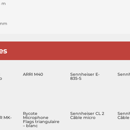
3 m
5 mm
es
c
ARRI M40
Sennheiser E-
Sennh
o
835-S
Rycote
Sennheiser CL 2
Sennh
R MK-
Microphone
Câble micro
Câble
Flags triangulaire
– blanc