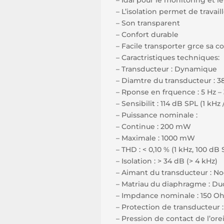
– Idal pour le monitoring et l
– L’isolation permet de trava
– Son transparent
– Confort durable
– Facile transporter grce sa c
– Caractristiques techniques:
– Transducteur : Dynamique
– Diamtre du transducteur : 38
– Rponse en frquence : 5 Hz –
– Sensibilit : 114 dB SPL (1 kHz
– Puissance nominale :
– Continue : 200 mW
– Maximale : 1000 mW
– THD : < 0,10 % (1 kHz, 100 dB 
– Isolation : > 34 dB (> 4 kHz)
– Aimant du transducteur : 
– Matriau du diaphragme : Du
– Impdance nominale : 150 O
– Protection de transducteur :
– Pression de contact de l’oreil