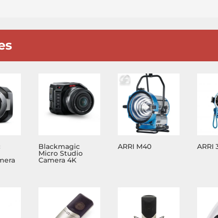
es
c
Blackmagic
ARRI M40
ARRI 
Micro Studio
mera
Camera 4K