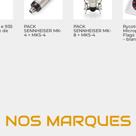
 e 935
PACK
PACK
Rycot
e de
SENNHEISER MK-
SENNHEISER MK-
Micr
4 + MKS-4
8 + MKS-4
Flags 
– bla
NOS MARQUES