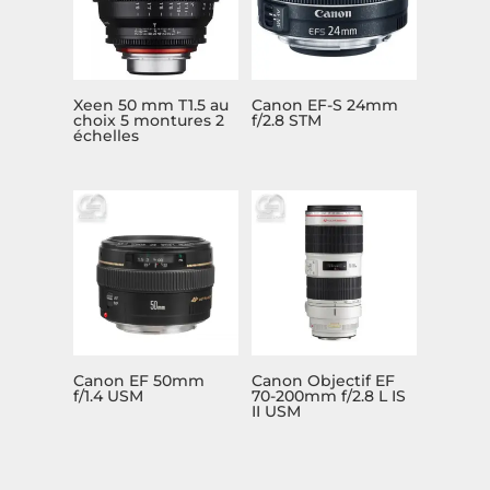
Xeen 50 mm T1.5 au
Canon EF-S 24mm
choix 5 montures 2
f/2.8 STM
échelles
Canon EF 50mm
Canon Objectif EF
f/1.4 USM
70-200mm f/2.8 L IS
II USM