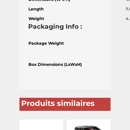
Length
7.
Weight
4.
Packaging Info :
Package Weight
Box Dimensions (LxWxH)
Produits similaires