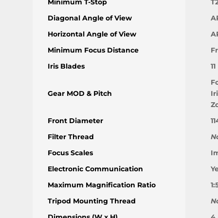
Minimum T-Stop
T
Diagonal Angle of View
A
Horizontal Angle of View
A
Minimum Focus Distance
Fr
Iris Blades
11
F
Gear MOD & Pitch
Ir
Z
Front Diameter
1
Filter Thread
N
Focus Scales
I
Electronic Communication
Y
Maximum Magnification Ratio
1:
Tripod Mounting Thread
N
Dimensions (W x H)
4.