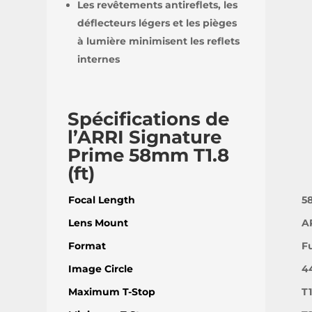
Les revêtements antireflets, les
déflecteurs légers et les pièges
à lumière minimisent les reflets
internes
Spécifications de
l’ARRI Signature
Prime 58mm T1.8
(ft)
Focal Length
5
Lens Mount
A
Format
F
Image Circle
4
Maximum T-Stop
T1