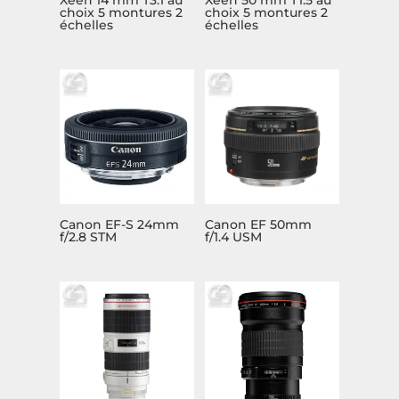
Xeen 14 mm T3.1 au
Xeen 50 mm T1.5 au
choix 5 montures 2
choix 5 montures 2
échelles
échelles
Canon EF-S 24mm
Canon EF 50mm
f/2.8 STM
f/1.4 USM