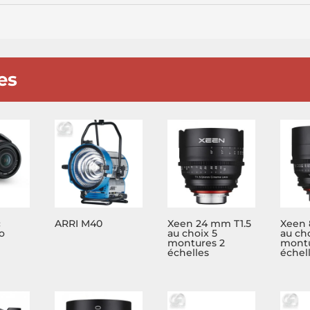
es
c
ARRI M40
Xeen 24 mm T1.5
Xeen 
o
au choix 5
au cho
montures 2
montu
échelles
échel