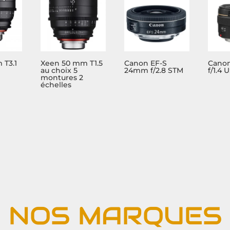
 T3.1
Xeen 50 mm T1.5
Canon EF-S
Cano
au choix 5
24mm f/2.8 STM
f/1.4 
montures 2
échelles
NOS MARQUES