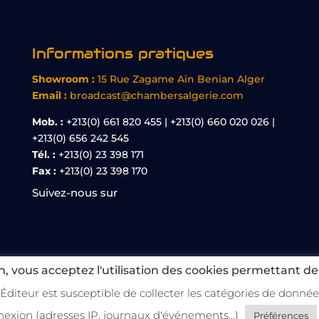
Informations pratiques
Showroom :
15 Rue Zagame Aïn Benian Alger
Email :
broadcast@chambersalgerie.com
Mob. :
+213(0) 661 820 455 | +213(0) 660 020 026 |
+213(0) 656 242 545
Tél. :
+213(0) 23 398 171
Fax :
+213(0) 23 398 170
Suivez-nous sur
, vous acceptez l'utilisation des cookies permettant de
 l'Éditeur est susceptible de collecter les catégories de donné
Algerie – Distributeur Matériel Audiovisuel Pro 
exion (adresses IP, journaux d'événements...)
Préférences