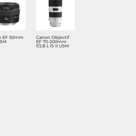
n EF 50mm
Canon Objectif
USM
EF 70-200mm
f/2.8 L IS II USM