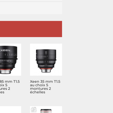
85 mm T1.5
Xeen 35 mm T1.5
ix 5
au choix 5
res 2
montures 2
les
échelles