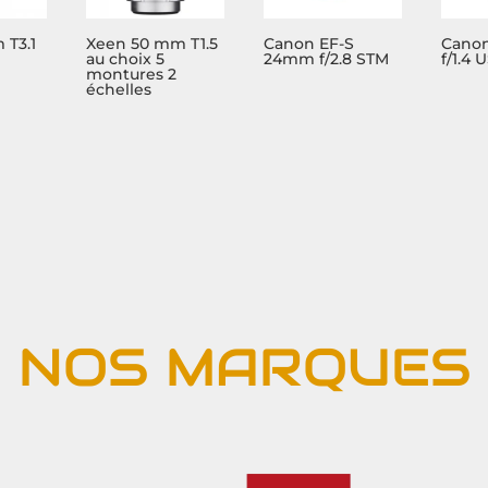
 T3.1
Xeen 50 mm T1.5
Canon EF-S
Cano
au choix 5
24mm f/2.8 STM
f/1.4 
montures 2
échelles
NOS MARQUES