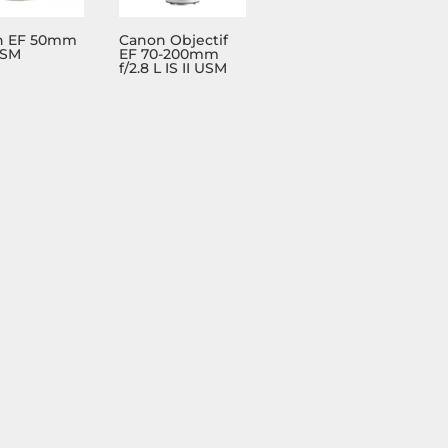
n EF 50mm
Canon Objectif
USM
EF 70-200mm
f/2.8 L IS II USM