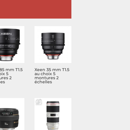
85 mm T1.5
Xeen 35 mm T1.5
ix 5
au choix 5
res 2
montures 2
les
échelles