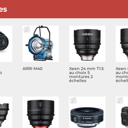
es
c
ARRI M40
Xeen 24 mm T1.5
Xeen 
o
au choix 5
au cho
montures 2
montu
échelles
échel