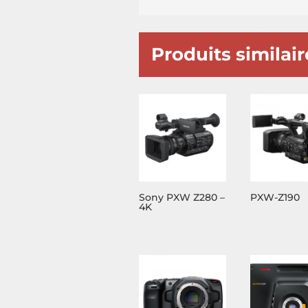
Produits similair
Sony PXW Z280 –
PXW-Z190
4K