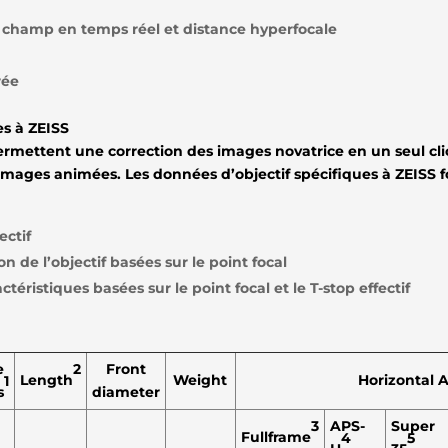
champ en temps réel et distance hyperfocale
rée
es à ZEISS
ermettent une correction des images novatrice en un seul cli
’images animées. Les données d’objectif spécifiques à ZEISS 
ectif
on de l’objectif basées sur le point focal
téristiques basées sur le point focal et le T-stop effectif
2
e
Front
Length
Weight
Horizontal 
1
s
diameter
3
APS-
Super
Fullframe
4
5