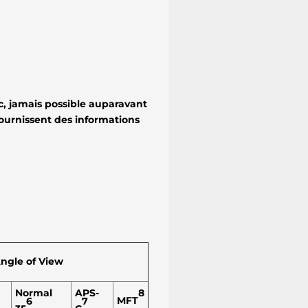
c, jamais possible auparavant
fournissent des informations
Angle of View
8
Normal
APS-
MFT
6
7