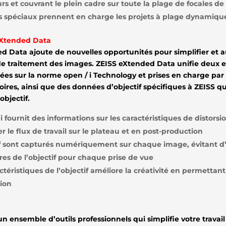
 et couvrant le plein cadre sur toute la plage de focales de
es spéciaux prennent en charge les projets à plage dynamiqu
eXtended Data
d Data ajoute de nouvelles opportunités pour simplifier et 
t de traitement des images. ZEISS eXtended Data unifie deux
asées sur la norme open / i Technology et prises en charge p
oires, ainsi que des données d’objectif spécifiques à ZEISS q
objectif.
fournit des informations sur les caractéristiques de distorsio
 le flux de travail sur le plateau et en post-production
if sont capturés numériquement sur chaque image, évitant d’a
s de l’objectif pour chaque prise de vue
éristiques de l’objectif améliore la créativité en permettant 
ion
n ensemble d’outils professionnels qui simplifie votre travail s