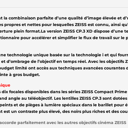
nt la combinaison parfaite d’une qualité d’image élevée et d’un
es propres et nettes pour lesquelles ZEISS est connu, ainsi 
rture plein format.La version ZEISS CP.3 XD dispose d’une 
ionnaire pour accélérer et simplifier le flux de travail sur le 
e technologie unique basée sur la technologie i et qui fourn
n et d’ombrage de l’objectif en temps réel. Avec les objectifs
udget limité ont accès aux techniques avancées courantes dan
inte à gros budget.
hique
s dix focales disponibles dans les séries ZEISS Compact Prim
and angle au téléobjectif. Les lentilles ZEISS CP.3 sont dotée
peints et de pièges à lumière spéciaux dans le barillet pour éli
tat est un contraste plus élevé, des noirs plus riches et des co
’accorde parfaitement avec les autres objectifs cinéma ZEISS