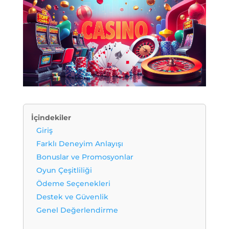
İçindekiler
Giriş
Farklı Deneyim Anlayışı
Bonuslar ve Promosyonlar
Oyun Çeşitliliği
Ödeme Seçenekleri
Destek ve Güvenlik
Genel Değerlendirme