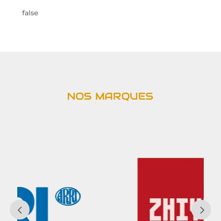
false
NOS MARQUES