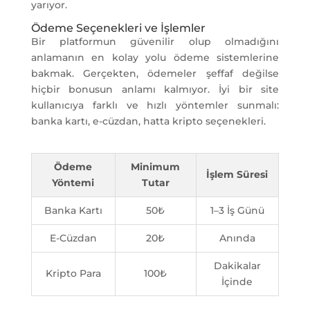
yarıyor.
Ödeme Seçenekleri ve İşlemler
Bir platformun güvenilir olup olmadığını
anlamanın en kolay yolu ödeme sistemlerine
bakmak. Gerçekten, ödemeler şeffaf değilse
hiçbir bonusun anlamı kalmıyor. İyi bir site
kullanıcıya farklı ve hızlı yöntemler sunmalı:
banka kartı, e-cüzdan, hatta kripto seçenekleri.
Ödeme
Minimum
İşlem Süresi
Yöntemi
Tutar
Banka Kartı
50₺
1–3 İş Günü
E-Cüzdan
20₺
Anında
Dakikalar
Kripto Para
100₺
İçinde