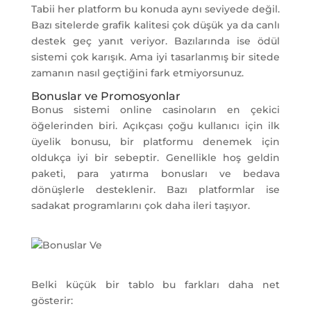
Tabii her platform bu konuda aynı seviyede değil.
Bazı sitelerde grafik kalitesi çok düşük ya da canlı
destek geç yanıt veriyor. Bazılarında ise ödül
sistemi çok karışık. Ama iyi tasarlanmış bir sitede
zamanın nasıl geçtiğini fark etmiyorsunuz.
Bonuslar ve Promosyonlar
Bonus sistemi online casinoların en çekici
öğelerinden biri. Açıkçası çoğu kullanıcı için ilk
üyelik bonusu, bir platformu denemek için
oldukça iyi bir sebeptir. Genellikle hoş geldin
paketi, para yatırma bonusları ve bedava
dönüşlerle desteklenir. Bazı platformlar ise
sadakat programlarını çok daha ileri taşıyor.
Belki küçük bir tablo bu farkları daha net
gösterir: