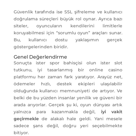
Güvenlik tarafında ise SSL şifreleme ve kullanıcı
doğrulama süreçleri büyük rol oynar. Ayrıca bazı
siteler, oyuncuların kendilerini limitlerle
koruyabilmesi için “sorumlu oyun” araçları sunar.
Bu, kullanıcı dostu yaklaşımın gerçek
göstergelerinden biridir.
Genel Değerlendirme
Sonuçta ister spor bahisçisi olun ister slot
tutkunu, iyi tasarlanmış bir online casino
platformu her zaman fark yaratıyor. Arayüz net,
ödemeler hızlı, destek ekipleri ulaşılabilir
olduğunda kullanıcı memnuniyeti de artıyor. Ve
belki de bu yüzden insanlar yenilik ve güveni bir
arada arıyorlar. Gerçek şu ki, oyun dünyası artık
yalnızca para kazanmakla değil,
iyi vakit
geçirmekle
de alakalı hale geldi. Yani mesele
sadece şans değil, doğru yeri seçebilmekte
bitiyor.