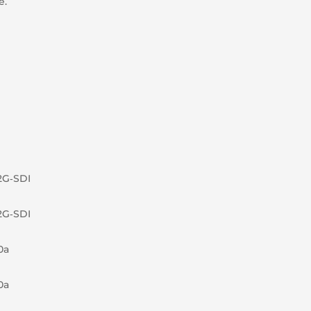
e.
12G‑SDI
12G‑SDI
0a
0a