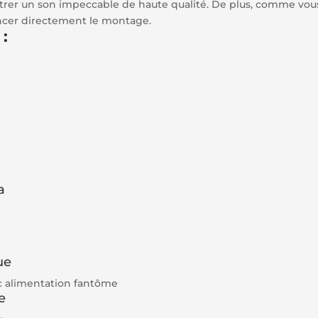
rer un son impeccable de haute qualité. De plus, comme vous 
ncer directement le montage.
:
a
ue
c alimentation fantôme
e