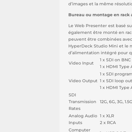
d’images et la même résoluti
Bureau ou montage en rack a
Le Web Presenter est basé sur 
également être monté en rack 
peuvent être combinées avec d
HyperDeck Studio Mini et le 
d’alimentation intégré pour q
1 x SDI on BNC
Video Input
1 x HDMI Type 
1 x SDI progra
Video Output
1 x SDI loop o
1 x HDMI Type 
SDI
Transmission
12G, 6G, 3G, 1.
Rates
Analog Audio
1 x XLR
Inputs
2 x RCA
Computer