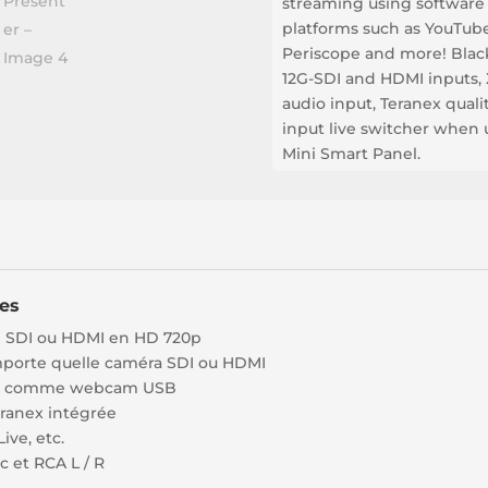
streaming using software
platforms such as YouTube 
Periscope and more! Bla
12G-SDI and HDMI inputs, 
audio input, Teranex qual
input live switcher when 
Mini Smart Panel.
ues
al SDI ou HDMI en HD 720p
porte quelle caméra SDI ou HDMI
DMI comme webcam USB
ranex intégrée
ive, etc.
c et RCA L / R