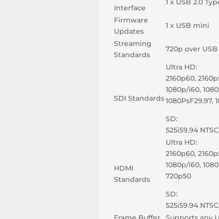
1 x USB 2.0 Typ
Interface
Firmware
1 x USB mini
Updates
Streaming
720p over USB
Standards
Ultra HD:
2160p60, 2160p
1080p/i60, 1080
SDI Standards
1080PsF29.97, 
SD:
525i59.94 NTSC
Ultra HD:
2160p60, 2160p
1080p/i60, 1080
HDMI
720p50
Standards
SD:
525i59.94 NTSC
Frame Buffer
Supports any 