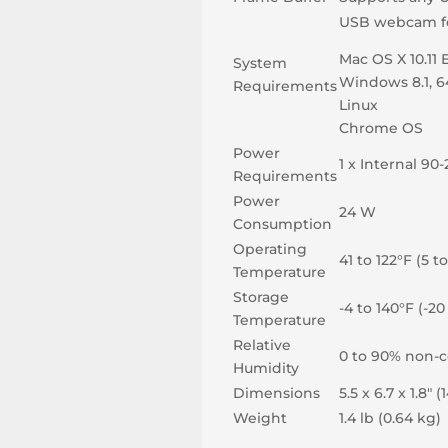
USB webcam fo
Mac OS X 10.11 
System
Windows 8.1, 6
Requirements
Linux
Chrome OS
Power
1 x Internal 90
Requirements
Power
24 W
Consumption
Operating
41 to 122°F (5 t
Temperature
Storage
-4 to 140°F (-20
Temperature
Relative
0 to 90% non-
Humidity
Dimensions
5.5 x 6.7 x 1.8″ 
Weight
1.4 lb (0.64 kg)