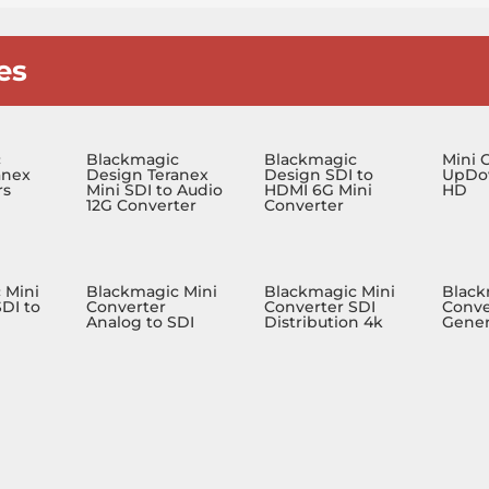
es
c
Blackmagic
Blackmagic
Mini 
anex
Design Teranex
Design SDI to
UpDo
rs
Mini SDI to Audio
HDMI 6G Mini
HD
12G Converter
Converter
 Mini
Blackmagic Mini
Blackmagic Mini
Black
DI to
Converter
Converter SDI
Conve
Analog to SDI
Distribution 4k
Gener