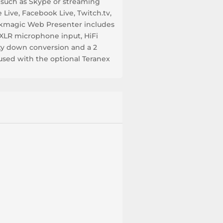
 such as Skype or streaming
Live, Facebook Live, Twitch.tv,
ckmagic Web Presenter includes
XLR microphone input, HiFi
ity down conversion and a 2
used with the optional Teranex