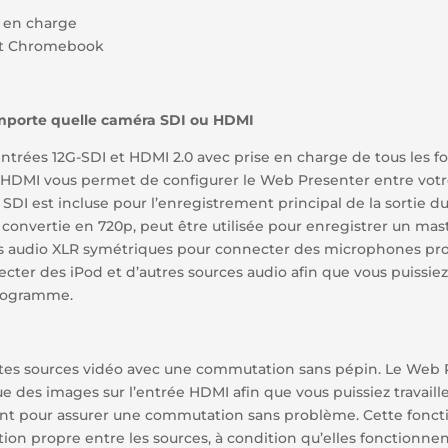
s en charge
et Chromebook
mporte quelle caméra SDI ou HDMI
trées 12G-SDI et HDMI 2.0 avec prise en charge de tous les f
 HDMI vous permet de configurer le Web Presenter entre votr
 SDI est incluse pour l’enregistrement principal de la sortie d
convertie en 720p, peut être utilisée pour enregistrer un mast
 audio XLR symétriques pour connecter des microphones prof
cter des iPod et d’autres sources audio afin que vous puissie
programme.
ntes sources vidéo avec une commutation sans pépin. Le Web 
des images sur l’entrée HDMI afin que vous puissiez travailler
t pour assurer une commutation sans problème. Cette foncti
tion propre entre les sources, à condition qu’elles fonctionn