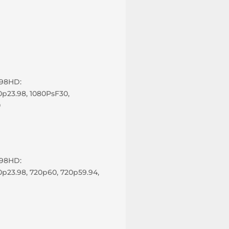
.98HD:
0p23.98, 1080PsF30,
0
.98HD:
80p23.98, 720p60, 720p59.94,