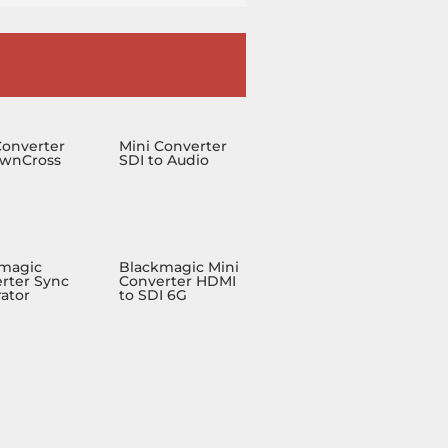
Converter
Mini Converter
wnCross
SDI to Audio
magic
Blackmagic Mini
rter Sync
Converter HDMI
ator
to SDI 6G