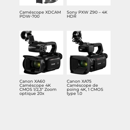
Caméscope XDCAM
Sony PXW Z90 – 4K
PDW-700
HDR
Canon XA60
Canon XA75
Caméscope 4K
Caméscope de
CMOS 1/2,3″ Zoom
poing 4K, 1 CMOS
optique 20x
type 1.0