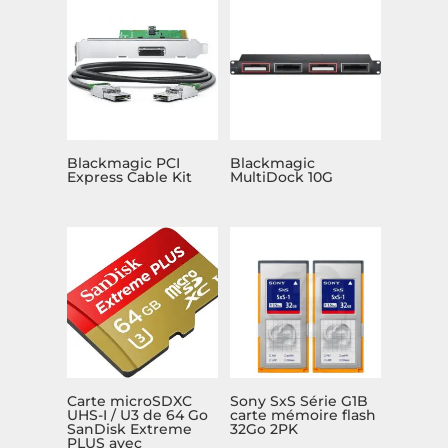
Blackmagic PCI
Blackmagic
Express Cable Kit
MultiDock 10G
Carte microSDXC
Sony SxS Série G1B
UHS-I / U3 de 64 Go
carte mémoire flash
SanDisk Extreme
32Go 2PK
PLUS avec