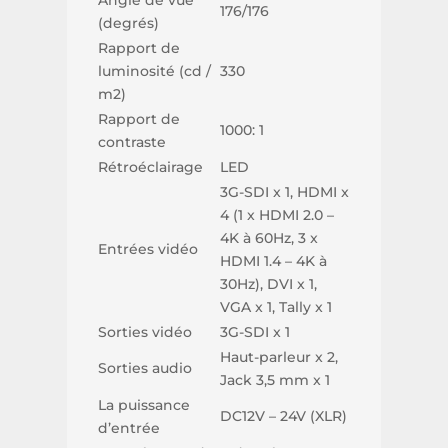
176/176
(degrés)
Rapport de
luminosité (cd /
330
m2)
Rapport de
1000: 1
contraste
Rétroéclairage
LED
3G-SDI x 1, HDMI x
4 (1 x HDMI 2.0 –
4K à 60Hz, 3 x
Entrées vidéo
HDMI 1.4 – 4K à
30Hz), DVI x 1,
VGA x 1, Tally x 1
Sorties vidéo
3G-SDI x 1
Haut-parleur x 2,
Sorties audio
Jack 3,5 mm x 1
La puissance
DC12V – 24V (XLR)
d’entrée