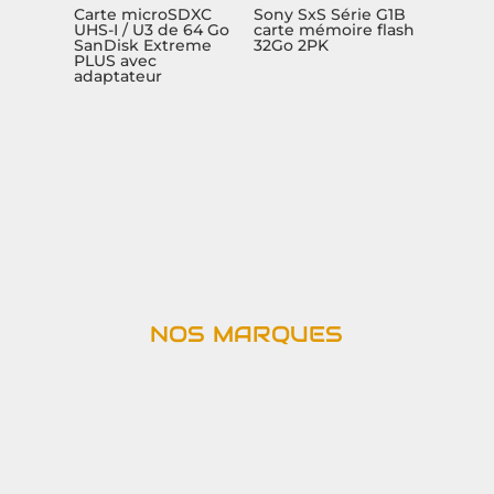
Carte microSDXC
Sony SxS Série G1B
UHS-I / U3 de 64 Go
carte mémoire flash
SanDisk Extreme
32Go 2PK
PLUS avec
adaptateur
NOS MARQUES