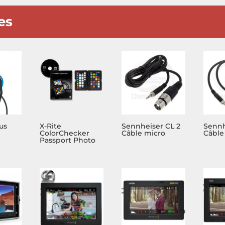
es
us
X-Rite
Sennheiser CL 2
Sennh
ColorChecker
Câble micro
Câble
Passport Photo