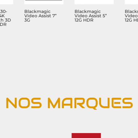
230-
Blackmagic
Blackmagic
Black
 4K
Video Assist 7”
Video Assist 5”
Video 
th 3D
3G
12G HDR
12G 
HDR
NOS MARQUES