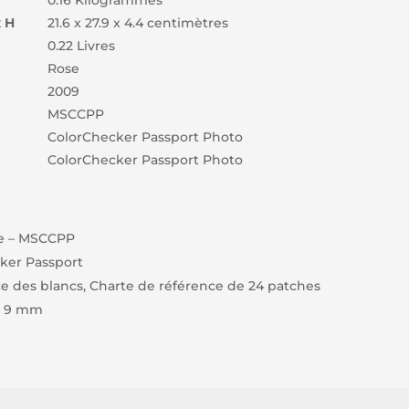
0.16 Kilogrammes
 H
21.6 x 27.9 x 4.4 centimètres
0.22 Livres
Rose
2009
MSCCPP
ColorChecker Passport Photo
ColorChecker Passport Photo
te – MSCCPP
cker Passport
e des blancs, Charte de référence de 24 patches
 P 9 mm