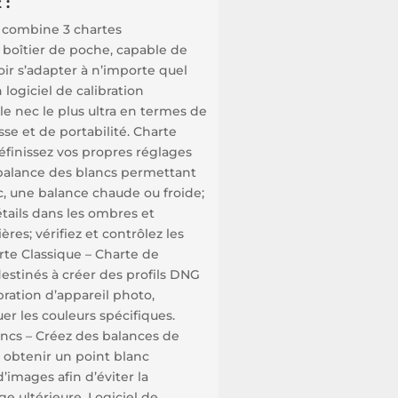
 :
 combine 3 chartes
boîtier de poche, capable de
ir s’adapter à n’importe quel
 logiciel de calibration
e nec le plus ultra en termes de
sse et de portabilité. Charte
définissez vos propres réglages
 balance des blancs permettant
ic, une balance chaude ou froide;
étails dans les ombres et
res; vérifiez et contrôlez les
te Classique – Charte de
estinés à créer des profils DNG
bration d’appareil photo,
er les couleurs spécifiques.
ncs – Créez des balances de
 obtenir un point blanc
’images afin d’éviter la
e ultérieure. Logiciel de