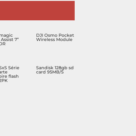
magic
DJI Osmo Pocket
Assist 7”
Wireless Module
HDR
SxS Série
Sandisk 128gb sd
arte
card 95MB/S
re flash
2PK