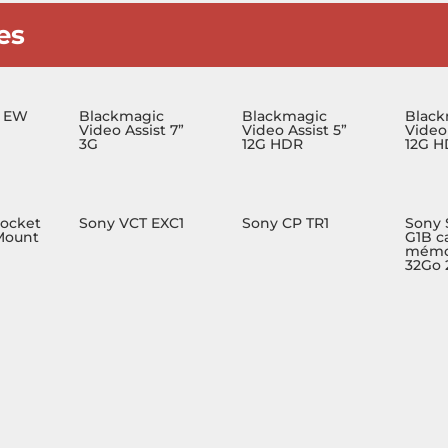
es
r EW
Blackmagic
Blackmagic
Black
Video Assist 7”
Video Assist 5”
Video 
3G
12G HDR
12G 
ocket
Sony VCT EXC1
Sony CP TR1
Sony 
Mount
G1B c
mémoi
32Go 