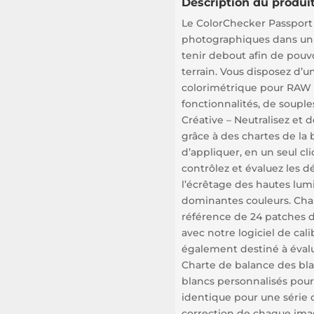
Description du produit
Le ColorChecker Passport
photographiques dans un 
tenir debout afin de pouvo
terrain. Vous disposez d’un
colorimétrique pour RAW l
fonctionnalités, de souple
Créative – Neutralisez et 
grâce à des chartes de la
d’appliquer, en un seul cl
contrôlez et évaluez les d
l’écrêtage des hautes lumiè
dominantes couleurs. Char
référence de 24 patches d
avec notre logiciel de cali
également destiné à évalu
Charte de balance des bla
blancs personnalisés pour
identique pour une série d
correction de chaque imag