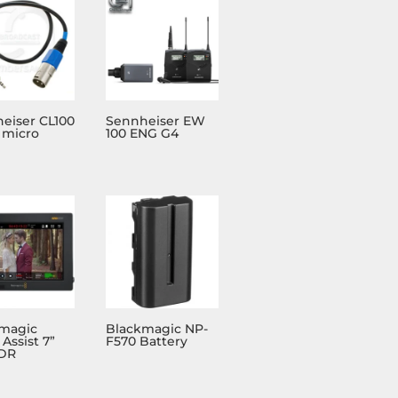
eiser CL100
Sennheiser EW
 micro
100 ENG G4
magic
Blackmagic NP-
Assist 7”
F570 Battery
HDR