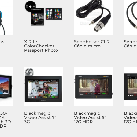
us
X-Rite
Sennheiser CL 2
Sennh
ColorChecker
Câble micro
Câble
Passport Photo
230-
Blackmagic
Blackmagic
Black
 4K
Video Assist 7”
Video Assist 5”
Video 
th 3D
3G
12G HDR
12G 
HDR