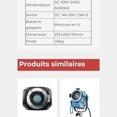
AC 100V-240V
Alimentation
50/60Hz
Sortie
DC 14V-20V, 1,9A×2
Batterie
Monture en V
adaptée
Dimension
223×230×75mm
Poids
1,6kg
Produits similaires